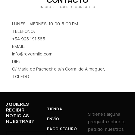
INICIO
PAGES
CONTACTO
LUNES – VIERNES: 10:00-5:00 PM
TELÉFONO:
+34 925 191 365
EMAIL:
info@revermile.com
DIR:
C/ Maria de Pachecho s/n Corral de Almaguer,
TOLEDO
¿QUIERES
TIENDA
RECIBIR
Si tienes alguna
NOTICIAS
ENVÍO
NUESTRAS?
pregunta sobre tu
PAGO SEGURO
pedido, nuestros