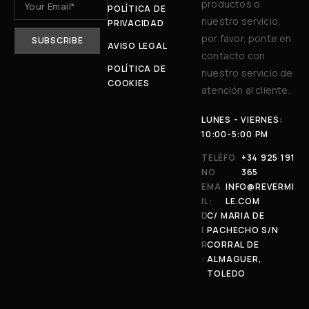
productos o
POLÍTICA DE
nuestro servicio,
PRIVACIDAD
por favor, ponte en
AVISO LEGAL
contacto con
POLÍTICA DE
nuestro servicio de
COOKIES
atención al cliente.
LUNES - VIERNES:
10:00-5:00 PM
TELÉFO
+34 925 191
NO
365
EMA
INFO@REVERMI
IL:
LE.COM
D
C/ MARIA DE
I
PACHECHO S/N
R
CORRAL DE
:
ALMAGUER,
TOLEDO