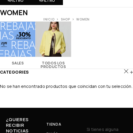
FILTRO
FILTRO
WOMEN
INICIO
SHOP
WOMEN
SALES
TODOS LOS
PRODUCTOS
CATEGORIES
No se han encontrado productos que coincidan con tu selección.
¿QUIERES
TIENDA
RECIBIR
Si tienes alguna
NOTICIAS