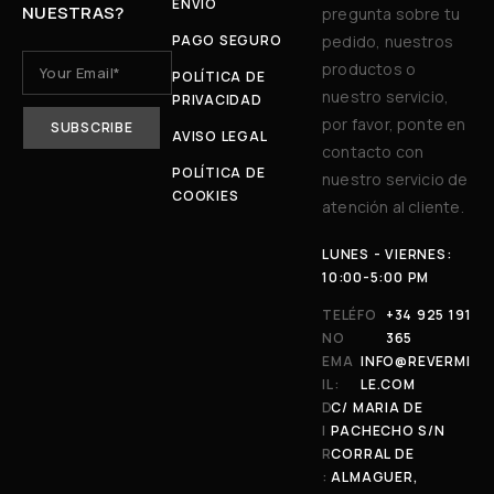
ENVÍO
NUESTRAS?
pregunta sobre tu
PAGO SEGURO
pedido, nuestros
productos o
POLÍTICA DE
nuestro servicio,
PRIVACIDAD
por favor, ponte en
AVISO LEGAL
contacto con
POLÍTICA DE
nuestro servicio de
COOKIES
atención al cliente.
LUNES - VIERNES:
10:00-5:00 PM
TELÉFO
+34 925 191
NO
365
EMA
INFO@REVERMI
IL:
LE.COM
D
C/ MARIA DE
I
PACHECHO S/N
R
CORRAL DE
:
ALMAGUER,