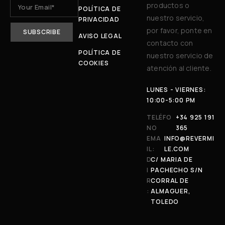
productos o
POLÍTICA DE
nuestro servicio,
PRIVACIDAD
por favor, ponte en
AVISO LEGAL
contacto con
POLÍTICA DE
nuestro servicio de
COOKIES
atención al cliente.
LUNES - VIERNES:
10:00-5:00 PM
TELÉFO
+34 925 191
NO
365
EMA
INFO@REVERMI
IL:
LE.COM
D
C/ MARIA DE
I
PACHECHO S/N
R
CORRAL DE
:
ALMAGUER,
TOLEDO