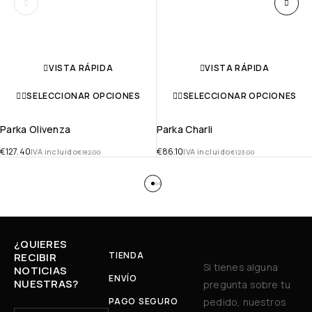
VISTA RÁPIDA
VISTA RÁPIDA
SELECCIONAR OPCIONES
SELECCIONAR OPCIONES
Parka Olivenza
Parka Charli
€
127.40
€
86.10
IVA incluido
IVA incluido
€
182.00
€
123.00
¿QUIERES
TIENDA
RECIBIR
Si tienes alguna
NOTICIAS
ENVÍO
NUESTRAS?
pregunta sobre tu
PAGO SEGURO
pedido, nuestros