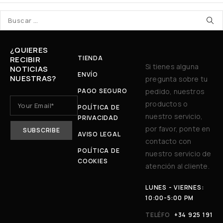
¿QUIERES
TIENDA
RECIBIR
Si tienes alguna
NOTICIAS
ENVÍO
NUESTRAS?
pregunta sobre tu
PAGO SEGURO
pedido, nuestros
productos o
POLÍTICA DE
nuestro servicio,
PRIVACIDAD
por favor, ponte en
AVISO LEGAL
contacto con
POLÍTICA DE
nuestro servicio de
COOKIES
atención al cliente.
LUNES - VIERNES:
10:00-5:00 PM
TELÉFO
+34 925 191