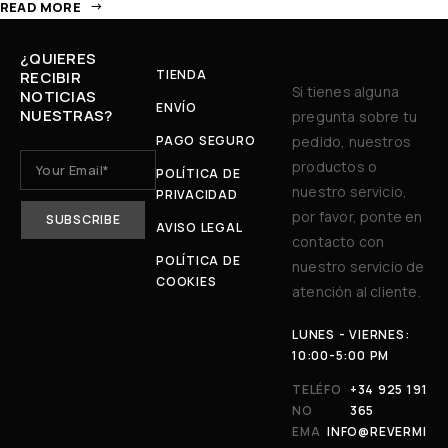
READ MORE
¿QUIERES
TIENDA
RECIBIR
Si tienes alguna
NOTICIAS
ENVÍO
NUESTRAS?
pregunta sobre tu
PAGO SEGURO
pedido, nuestros
productos o
POLÍTICA DE
nuestro servicio,
PRIVACIDAD
por favor, ponte en
AVISO LEGAL
contacto con
POLÍTICA DE
nuestro servicio de
COOKIES
atención al cliente.
LUNES - VIERNES:
10:00-5:00 PM
TELÉFO
+34 925 191
NO
365
EMA
INFO@REVERMI