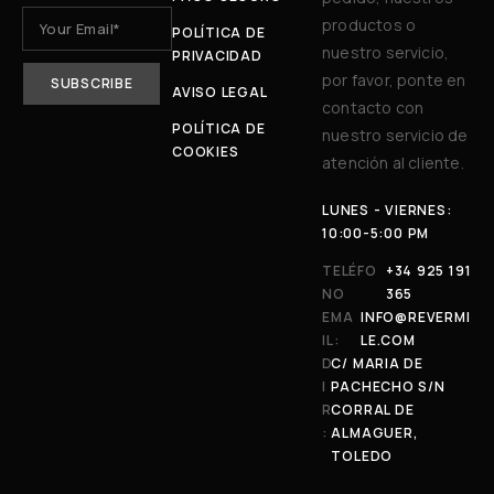
productos o
POLÍTICA DE
nuestro servicio,
PRIVACIDAD
por favor, ponte en
AVISO LEGAL
contacto con
POLÍTICA DE
nuestro servicio de
COOKIES
atención al cliente.
LUNES - VIERNES:
10:00-5:00 PM
TELÉFO
+34 925 191
NO
365
EMA
INFO@REVERMI
IL:
LE.COM
D
C/ MARIA DE
I
PACHECHO S/N
R
CORRAL DE
:
ALMAGUER,
TOLEDO